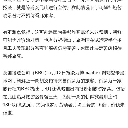
报谈，就是障碍为元山进行宣传。在此情况下，朝鲜却短暂
晓示暂时不招待番邦旅客。
有不雅点觉得，这可能是因为番邦旅客需求未达预期，朝鲜
可能为此诊治对策。也有分析指出，旅游区在试运营半个多
月工夫发现部分智商和服务仍需完善，或因此决定暂缓招待
番邦旅客。
英国播送公司（BBC）7月12日报谈万博manbext网站登录娱
乐网，朝鲜上一周初次招待来自俄罗斯的旅客。俄罗斯一家
旅行社向BBC指出，8月还谋略推出两批赴朝旅游家具。包括
在元山葛麻旅游区停留三天，为期一周的朝鲜旅游用度约
1800好意思元，约为俄罗斯劳动者月均工资的1.6倍，价钱未
低廉。