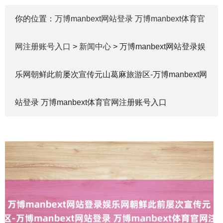
你的位置：
万博manbext网站登录 万博manbext体育官
网注册账号入口
>
新闻中心
> 万博manbext网站登录娱
乐网朝鲜此前屡次宣传元山葛麻旅游区-万博manbext网
站登录 万博manbext体育官网注册账号入口