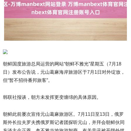
朝鲜国度旅游总局运营的网站“朝鲜不雅光”星期五（7月18
日）发布公告说，元山葛麻海岸旅游区于7月1日对外绽放，
但“暂不招待番邦旅客”。
韩联社报谈，朝方未发挥更变缠绵的具体原因。
朝鲜此前屡次宣传元山葛麻旅游区。7月11日至13日，俄罗
斯外长拉夫罗夫携俄罗斯记者团探听元山，并拜会朝鲜伙同
东谈主金正恩，参不雅当地旅游智商。有关音讯被开阔外媒