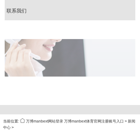
联系我们
当前位置:
万博manbext网站登录 万博manbext体育官网注册账号入口
>
新闻
中心
>