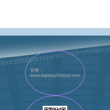
官网：
www.dajiangzhibo16.com