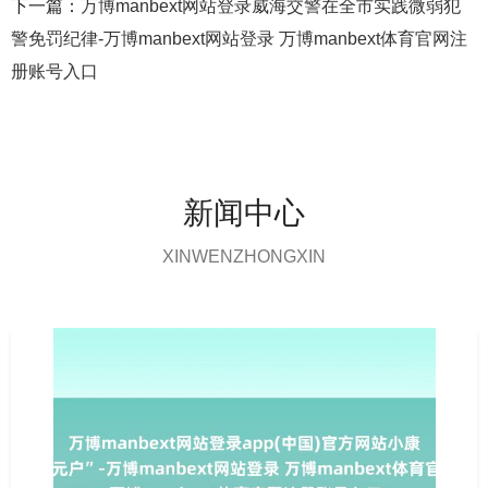
下一篇：
万博manbext网站登录威海交警在全市实践微弱犯
警免罚纪律-万博manbext网站登录 万博manbext体育官网注
册账号入口
新闻中心
XINWENZHONGXIN