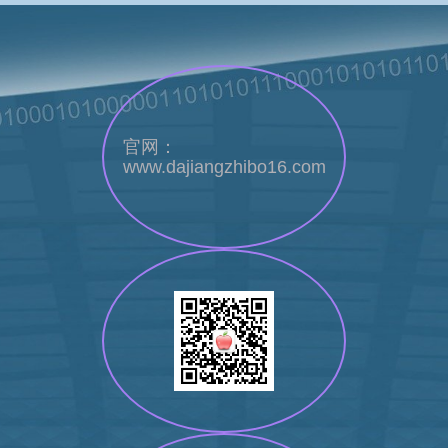
官网：
www.dajiangzhibo16.com