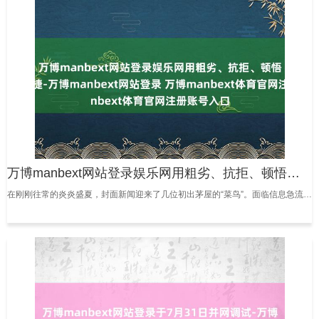
万博manbext网站登录娱乐网用粗劣、抗拒、顿悟和狭窄的告捷-万博manbext网站登录 万博manbext体育官网注册账号入口
在刚刚往常的炎炎盛夏，封面新闻迎来了几位初出茅屋的“菜鸟”。面临信息急流、专科壁垒、滂湃公论……这些尚未经沙场的年青东说念主，第一次执间断中的 “麦克风”，该如何举起？又该瞄准那边发声？ 八位年青的新名流，用粗劣、抗拒、顿悟和狭窄的告捷，给出了最水灵的谜底。接下来，统共听听他们在封面新闻升级打怪的故事。看他们如安在省略情的宇宙里，锚定阿谁“详情的我方”。 如何克服生分界限采访的恶臭？ 陈丹在第一天实习报说念时拍的四川日报报业集团大楼 “我第一次单独出门采访的对象，是电子科大夏日营里西席北斗课程