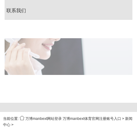
联系我们
当前位置:
万博manbext网站登录 万博manbext体育官网注册账号入口
>
新闻
中心
>